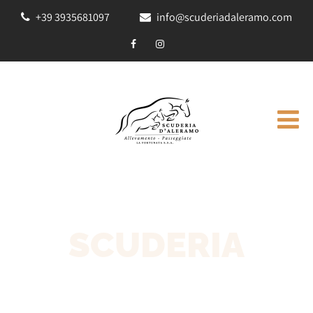
+39 3935681097
info@scuderiadaleramo.com
SCUDERIA