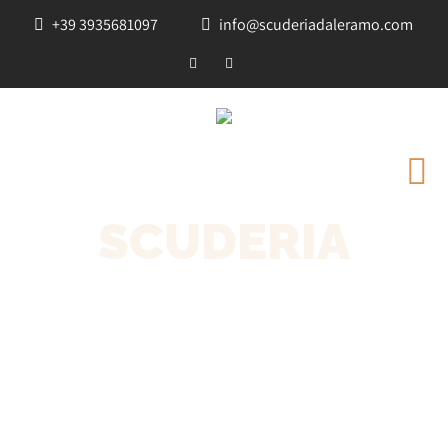
+39 3935681097
info@scuderiadaleramo.com
SCUDERIA